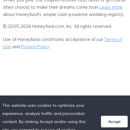
(their choice) to make their dreams come true!
Learn more
about Honeyfund's simple cash-powered wedding registry.
© 2005-2026 Honeyfund.com, Inc. All rights reserved.
Use of Honeyfund constitutes acceptance of our
Terms of
Use
and
Privacy Policy
.
This website uses cookies to optimize your
experience, analyze traffic and personalize
content. By clicking Accept and/or using this
Accept
site, you consent to our use of cookies,